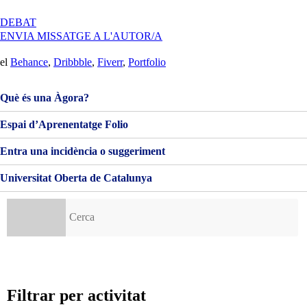
1
–
A
DEBAT
El
PAC
ENVIA MISSATGE A L'AUTOR/A
Mercat
1
del
–
el
Behance
,
Dribbble
,
Fiverr
,
Portfolio
Disseny»
EL
MERCAT
DEL
Què és una Àgora?
DISSENY
Espai d’Aprenentatge Folio
Entra una incidència o suggeriment
Universitat Oberta de Catalunya
Cerca:
Filtrar per activitat