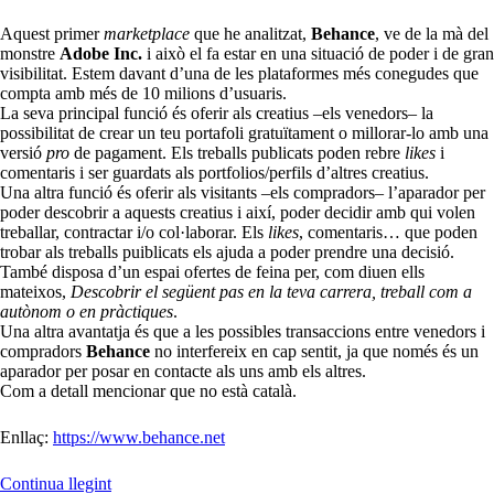
Aquest primer
marketplace
que he analitzat,
Behance
, ve de la mà del
monstre
Adobe Inc.
i això el fa estar en una situació de poder i de gran
visibilitat. Estem davant d’una de les plataformes més conegudes que
compta amb més de 10 milions d’usuaris.
La seva principal funció és oferir als creatius –els venedors– la
possibilitat de crear un teu portafoli gratuïtament o millorar-lo amb una
versió
pro
de pagament. Els treballs publicats poden rebre
likes
i
comentaris i ser guardats als portfolios/perfils d’altres creatius.
Una altra funció és oferir als visitants –els compradors– l’aparador per
poder descobrir a aquests creatius i així, poder decidir amb qui volen
treballar, contractar i/o col·laborar. Els
likes
, comentaris… que poden
trobar als treballs puiblicats els ajuda a poder prendre una decisió.
També disposa d’un espai ofertes de feina per, com diuen ells
mateixos,
Descobrir el següent pas en la teva carrera, treball com a
autònom o en pràctiques
.
Una altra avantatja
és
que a les possibles transaccions entre venedors i
compradors
Behance
no interfereix en cap sentit, ja que només és un
aparador per posar en contacte als uns amb els altres.
Com a detall mencionar que no està català.
Enllaç:
https://www.behance.net
«PAC
Continua llegint