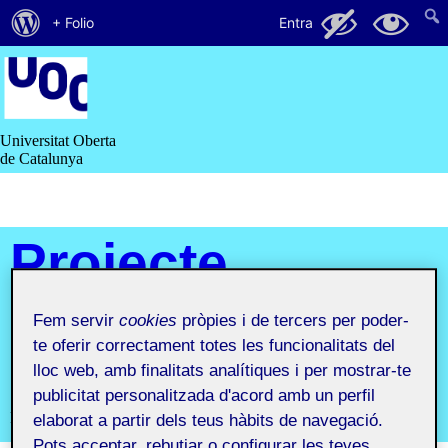
Quant
47
23
+ Folio
Entra
al
Saltar
al
WordPress
contingut
Universitat Oberta
de Catalunya
Projecte
IV.
Fem servir
cookies
pròpies i de tercers per poder-
te oferir correctament totes les funcionalitats del
Portfolio
lloc web, amb finalitats analítiques i per mostrar-te
publicitat personalitzada d'acord amb un perfil
Projecte IV. Portfolio
elaborat a partir dels teus hàbits de navegació.
Pots acceptar, rebutjar o configurar les teves