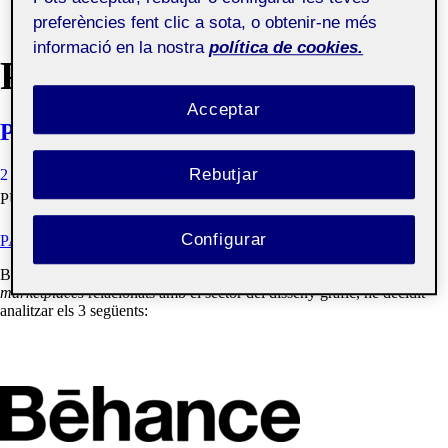
preferències fent clic a sota, o obtenir-ne més
informació en la nostra
política de cookies.
PORTFOLIO
Acceptar
PAC 1 – El Mercat del Disseny
Rebutjar
2 MARÇ, 2021
ALBERTO LOPEZ GONZALEZ
VISIBILITAT:
PÚBLIC
Configurar
PAC 1 - EL MERCAT DEL DISSENY
Bon dia a tothom, després d’endinsar-me al món dels diferents
marketplaces
relacionats amb el sector del disseny gràfic, he decidit
analitzar els 3 següents: