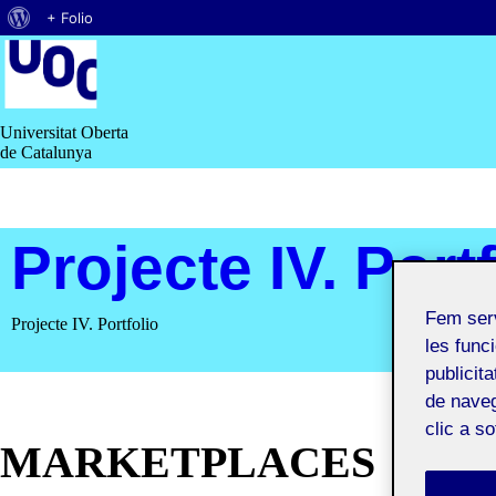
Quant
+ Folio
Saltar
al
al
contingut
WordPress
Universitat Oberta
de Catalunya
Projecte IV. Port
Fem ser
Projecte IV. Portfolio
les funci
publicit
de naveg
clic a s
MARKETPLACES