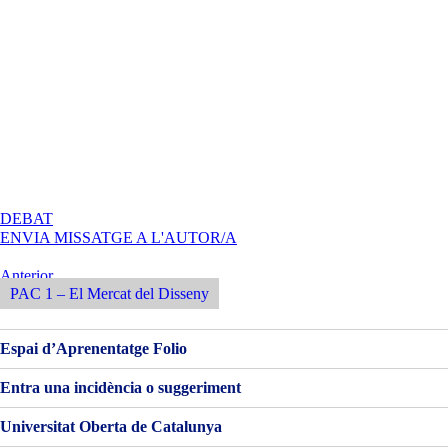
A
DEBAT
MARKETPLACES
ENVIA MISSATGE A L'AUTOR/A
Navegació
Entrada
Anterior
Anterior
PAC 1 – El Mercat del Disseny
d'entrades
Espai d’Aprenentatge Folio
Entra una incidència o suggeriment
Universitat Oberta de Catalunya