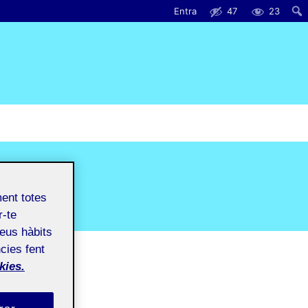
Entra
47
23
ment totes
r-te
teus hàbits
cies fent
kies.