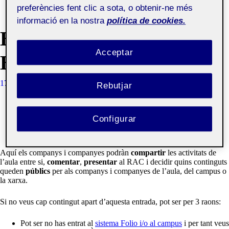
preferències fent clic a sota, o obtenir-ne més
informació en la nostra
política de cookies.
BENVINGUTS I
Acceptar
BENVINGUDES!
17 SETEMBRE, 2019
QUELIC BERGA CARRERAS
Rebutjar
Una Àgora reuneix els treballs públics i privats d’un grup
Configurar
d’estudiants d’una Aula de la Universitat Oberta de
Catalunya.
Aquí els companys i companyes podràn
compartir
les activitats de
l’aula entre si,
comentar
,
presentar
al RAC i decidir quins continguts
queden
públics
per als companys i companyes de l’aula, del campus o
la xarxa.
Si no veus cap contingut apart d’aquesta entrada, pot ser per 3 raons:
Pot ser no has entrat al
sistema Folio i/o al campus
i per tant veus