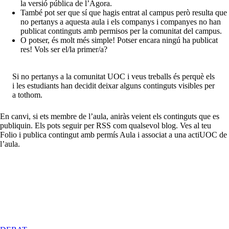
la versió pública de l’Àgora.
També pot ser que sí que hagis entrat al campus però resulta que
no pertanys a aquesta aula i els companys i companyes no han
publicat continguts amb permisos per la comunitat del campus.
O potser, és molt més simple! Potser encara ningú ha publicat
res! Vols ser el/la primer/a?
Si no pertanys a la comunitat UOC i veus treballs és perquè els
i les estudiants han decidit deixar alguns continguts visibles per
a tothom.
En canvi, si ets membre de l’aula, aniràs veient els continguts que es
publiquin. Els pots seguir per RSS com qualsevol blog. Ves al teu
Folio i publica contingut amb permís Aula i associat a una actiUOC de
l’aula.