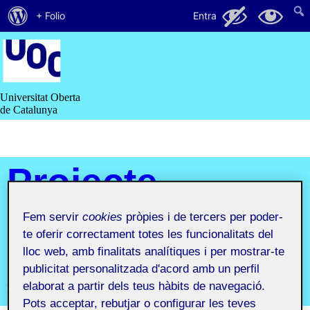
Quant
47
23
+ Folio
Entra
al
Saltar
al
WordPress
contingut
Universitat Oberta
de Catalunya
Projecte
IV.
Fem servir
cookies
pròpies i de tercers per poder-
te oferir correctament totes les funcionalitats del
Portfolio
lloc web, amb finalitats analítiques i per mostrar-te
publicitat personalitzada d'acord amb un perfil
elaborat a partir dels teus hàbits de navegació.
Projecte IV. Portfolio
Pots acceptar, rebutjar o configurar les teves