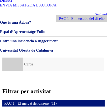
A
DEBAT
BENVINGUTS
ENVIA MISSATGE A L'AUTOR/A
I
BENVINGUDES!
Navegació
Següent
Següent
Entrada
PAC 1- El mercado del diseño
d'entrades
Què és una Àgora?
Espai d’Aprenentatge Folio
Entra una incidència o suggeriment
Universitat Oberta de Catalunya
Cerca:
Filtrar per activitat
PAC 1 - El mercat del disseny (11)